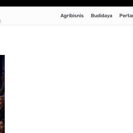
Agribisnis
Budidaya
Perta
i