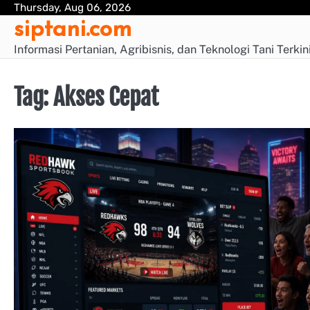
Skip
Thursday, Aug 06, 2026
siptani.com
to
content
Informasi Pertanian, Agribisnis, dan Teknologi Tani Terkin
Tag:
Akses Cepat