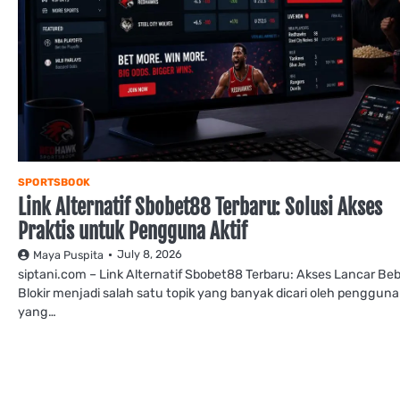
SPORTSBOOK
Link Alternatif Sbobet88 Terbaru: Solusi Akses
Praktis untuk Pengguna Aktif
July 8, 2026
Maya Puspita
siptani.com – Link Alternatif Sbobet88 Terbaru: Akses Lancar Be
Blokir menjadi salah satu topik yang banyak dicari oleh pengguna
yang…