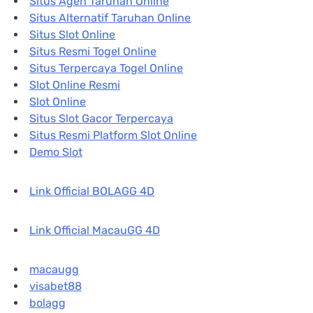
Situs Agen Taruhan Online
Situs Alternatif Taruhan Online
Situs Slot Online
Situs Resmi Togel Online
Situs Terpercaya Togel Online
Slot Online Resmi
Slot Online
Situs Slot Gacor Terpercaya
Situs Resmi Platform Slot Online
Demo Slot
Link Official BOLAGG 4D
Link Official MacauGG 4D
macaugg
visabet88
bolagg