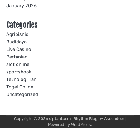
January 2026
Categories
Agribisnis
Budidaya
Live Casino
Pertanian
slot online
sportsbook
Teknologi Tani
Togel Online
Uncategorized
Copyright © 2026
siptani.com
| Rhythm Blog by
Ascendoor
|
Powered by
WordPress
.