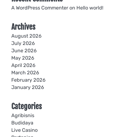
A WordPress Commenter
on
Hello world!
Archives
August 2026
July 2026
June 2026
May 2026
April 2026
March 2026
February 2026
January 2026
Categories
Agribisnis
Budidaya
Live Casino