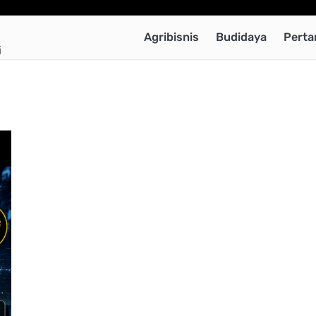
Agribisnis
Budidaya
Perta
i