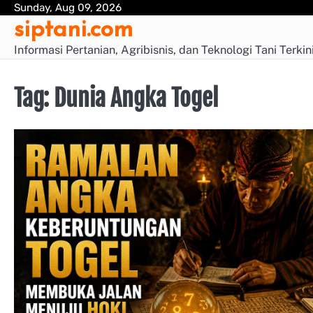
Skip
Sunday, Aug 09, 2026
siptani.com
to
content
Informasi Pertanian, Agribisnis, dan Teknologi Tani Terkin
Tag:
Dunia Angka Togel