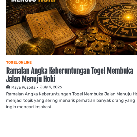
TOGEL ONLINE
Ramalan Angka Keberuntungan Togel Membuka
Jalan Menuju Hoki
July 9, 2026
Maya Puspita
Ramalan Angka Keberuntungan Togel Membuka Jalan Menuju Ho
menjadi topik yang sering menarik perhatian banyak orang yang
ingin mencari inspirasi…