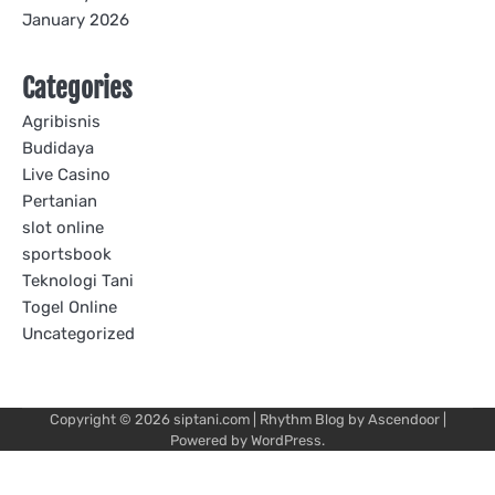
January 2026
Categories
Agribisnis
Budidaya
Live Casino
Pertanian
slot online
sportsbook
Teknologi Tani
Togel Online
Uncategorized
Copyright © 2026
siptani.com
| Rhythm Blog by
Ascendoor
|
Powered by
WordPress
.