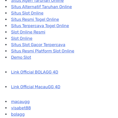
Situs Agen Taruhan Online
Situs Alternatif Taruhan Online
Situs Slot Online
Situs Resmi Togel Online
Situs Terpercaya Togel Online
Slot Online Resmi
Slot Online
Situs Slot Gacor Terpercaya
Situs Resmi Platform Slot Online
Demo Slot
Link Official BOLAGG 4D
Link Official MacauGG 4D
macaugg
visabet88
bolagg