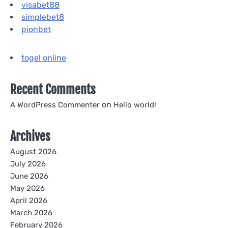
visabet88
simplebet8
pionbet
togel online
Recent Comments
on
A WordPress Commenter
Hello world!
Archives
August 2026
July 2026
June 2026
May 2026
April 2026
March 2026
February 2026