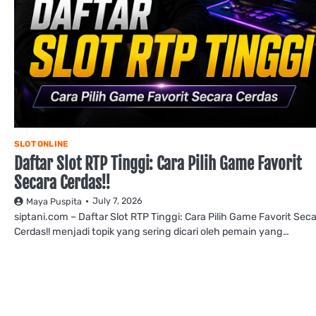
SLOT ONLINE
Daftar Slot RTP Tinggi: Cara Pilih Game Favorit
Secara Cerdas!!
July 7, 2026
Maya Puspita
siptani.com – Daftar Slot RTP Tinggi: Cara Pilih Game Favorit Sec
Cerdas!! menjadi topik yang sering dicari oleh pemain yang…