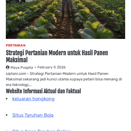
PERTANIAN
Strategi Pertanian Modern untuk Hasil Panen
Maksimal
February 9, 2026
Maya Puspita
siptani.com – Strategi Pertanian Modern untuk Hasil Panen
Maksimal sekarang jadi kunci utama supaya petani bisa menang di
era teknologi,…
Website Informasi Aktual dan Faktual
keluaran hongkong
Situs Taruhan Bola