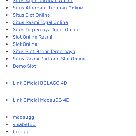
Situs Agen Taruhan Online
Situs Alternatif Taruhan Online
Situs Slot Online
Situs Resmi Togel Online
Situs Terpercaya Togel Online
Slot Online Resmi
Slot Online
Situs Slot Gacor Terpercaya
Situs Resmi Platform Slot Online
Demo Slot
Link Official BOLAGG 4D
Link Official MacauGG 4D
macaugg
visabet88
bolagg