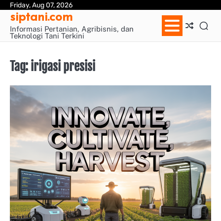
Skip
Friday, Aug 07, 2026
Sa
siptani.com
to
Pa
content
Informasi Pertanian, Agribisnis, dan
Teknologi Tani Terkini
Tag:
irigasi presisi