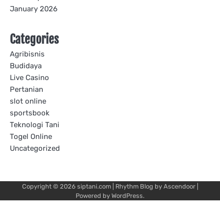
January 2026
Categories
Agribisnis
Budidaya
Live Casino
Pertanian
slot online
sportsbook
Teknologi Tani
Togel Online
Uncategorized
Copyright © 2026
siptani.com
| Rhythm Blog by
Ascendoor
|
Powered by
WordPress
.