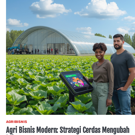
AGRIBISNIS
Agri Bisnis Modern: Strategi Cerdas Mengubah