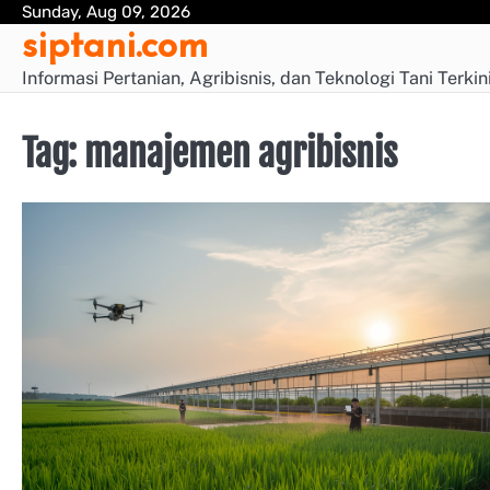
Skip
Sunday, Aug 09, 2026
siptani.com
to
content
Informasi Pertanian, Agribisnis, dan Teknologi Tani Terkin
Tag:
manajemen agribisnis