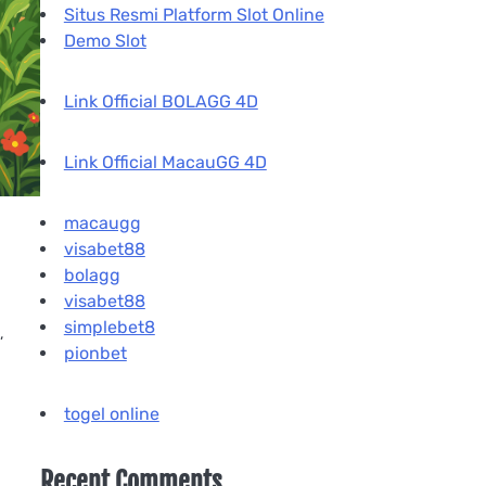
Situs Resmi Platform Slot Online
Demo Slot
Link Official BOLAGG 4D
Link Official MacauGG 4D
macaugg
visabet88
bolagg
visabet88
simplebet8
,
pionbet
n
togel online
Recent Comments