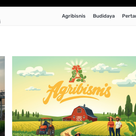
Agribisnis
Budidaya
Perta
i