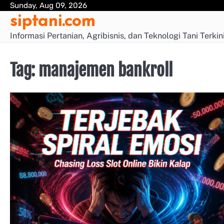
Skip
Sunday, Aug 09, 2026
siptani.com
to
content
Informasi Pertanian, Agribisnis, dan Teknologi Tani Terkin
Tag:
manajemen bankroll