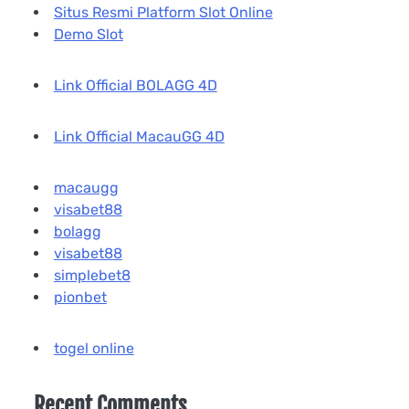
Situs Resmi Platform Slot Online
Demo Slot
Link Official BOLAGG 4D
Link Official MacauGG 4D
macaugg
visabet88
bolagg
visabet88
simplebet8
pionbet
togel online
Recent Comments