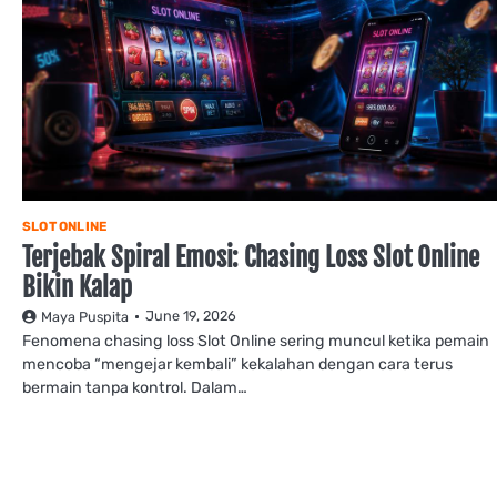
SLOT ONLINE
Terjebak Spiral Emosi: Chasing Loss Slot Online
Bikin Kalap
June 19, 2026
Maya Puspita
Fenomena chasing loss Slot Online sering muncul ketika pemain
mencoba “mengejar kembali” kekalahan dengan cara terus
bermain tanpa kontrol. Dalam…