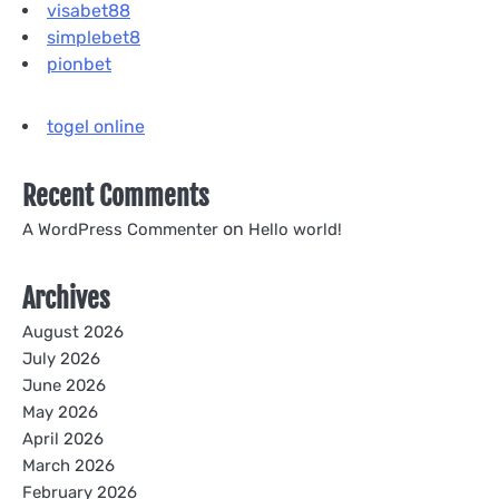
visabet88
simplebet8
pionbet
togel online
Recent Comments
on
A WordPress Commenter
Hello world!
Archives
August 2026
July 2026
June 2026
May 2026
April 2026
March 2026
February 2026