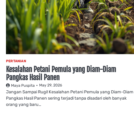
PERTANIAN
Kesalahan Petani Pemula yang Diam-Diam
Pangkas Hasil Panen
May 29, 2026
Maya Puspita
Jangan Sampai Rugi! Kesalahan Petani Pemula yang Diam-Diam
Pangkas Hasil Panen sering terjadi tanpa disadari oleh banyak
orang yang baru…