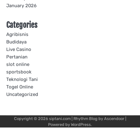
January 2026
Categories
Agribisnis
Budidaya
Live Casino
Pertanian
slot online
sportsbook
Teknologi Tani
Togel Online
Uncategorized
Copyright © 2026
siptani.com
| Rhythm Blog by
Ascendoor
|
Powered by
WordPress
.