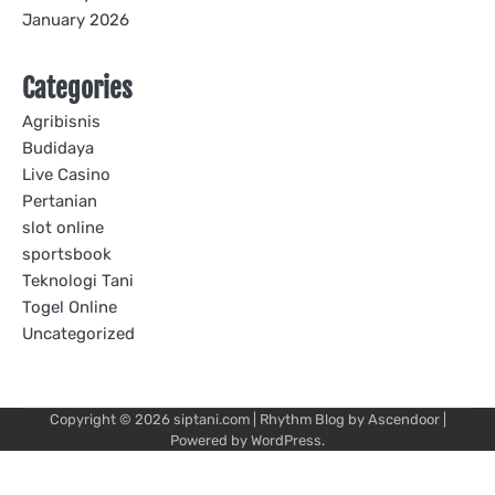
January 2026
Categories
Agribisnis
Budidaya
Live Casino
Pertanian
slot online
sportsbook
Teknologi Tani
Togel Online
Uncategorized
Copyright © 2026
siptani.com
| Rhythm Blog by
Ascendoor
|
Powered by
WordPress
.