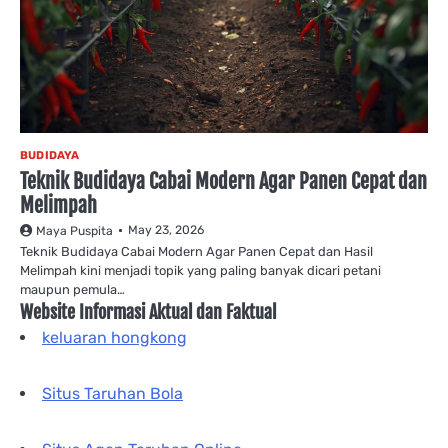
BUDIDAYA
Teknik Budidaya Cabai Modern Agar Panen Cepat dan
Melimpah
May 23, 2026
Maya Puspita
Teknik Budidaya Cabai Modern Agar Panen Cepat dan Hasil
Melimpah kini menjadi topik yang paling banyak dicari petani
maupun pemula…
Website Informasi Aktual dan Faktual
keluaran hongkong
Situs Taruhan Bola