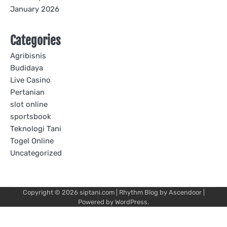
January 2026
Categories
Agribisnis
Budidaya
Live Casino
Pertanian
slot online
sportsbook
Teknologi Tani
Togel Online
Uncategorized
Copyright © 2026
siptani.com
| Rhythm Blog by
Ascendoor
|
Powered by
WordPress
.