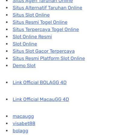
Situs Agen Taruhan Online
Situs Alternatif Taruhan Online
Situs Slot Online
Situs Resmi Togel Online
Situs Terpercaya Togel Online
Slot Online Resmi
Slot Online
Situs Slot Gacor Terpercaya
Situs Resmi Platform Slot Online
Demo Slot
Link Official BOLAGG 4D
Link Official MacauGG 4D
macaugg
visabet88
bolagg