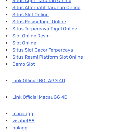
Situs Agen Taruhan Online
Situs Alternatif Taruhan Online
Situs Slot Online
Situs Resmi Togel Online
Situs Terpercaya Togel Online
Slot Online Resmi
Slot Online
Situs Slot Gacor Terpercaya
Situs Resmi Platform Slot Online
Demo Slot
Link Official BOLAGG 4D
Link Official MacauGG 4D
macaugg
visabet88
bolagg