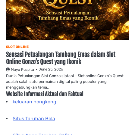
SLOT ONLINE
Sensasi Petualangan Tambang Emas dalam Slot
Online Gonzo’s Quest yang Ikonik
June 25, 2026
Maya Puspita
Dunia Petualangan Slot Gonzo siptani – Slot online Gonzo’s Quest
adalah salah satu permainan digital paling populer yang
menggabungkan tema…
Website Informasi Aktual dan Faktual
keluaran hongkong
Situs Taruhan Bola