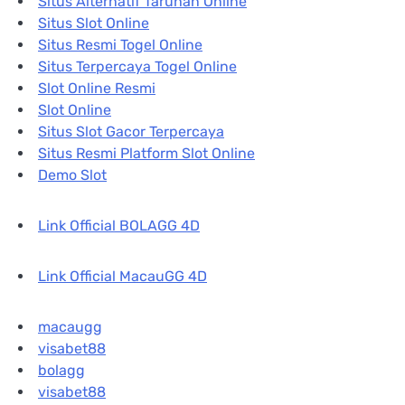
Situs Alternatif Taruhan Online
Situs Slot Online
Situs Resmi Togel Online
Situs Terpercaya Togel Online
Slot Online Resmi
Slot Online
Situs Slot Gacor Terpercaya
Situs Resmi Platform Slot Online
Demo Slot
Link Official BOLAGG 4D
Link Official MacauGG 4D
macaugg
visabet88
bolagg
visabet88