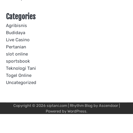
Categories
Agribisnis
Budidaya
Live Casino
Pertanian
slot online
sportsbook
Teknologi Tani
Togel Online
Uncategorized
Copyright © 2026
siptani.com
| Rhythm Blog by
Ascendoor
|
Powered by
WordPress
.