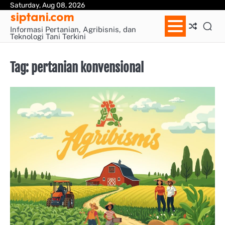
Skip
Saturday, Aug 08, 2026
Sa
siptani.com
to
Pa
content
Informasi Pertanian, Agribisnis, dan
Teknologi Tani Terkini
Tag:
pertanian konvensional