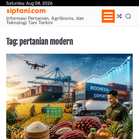
Skip
Saturday, Aug 08, 2026
Sa
siptani.com
to
Pa
content
Informasi Pertanian, Agribisnis, dan
Teknologi Tani Terkini
Tag:
pertanian modern