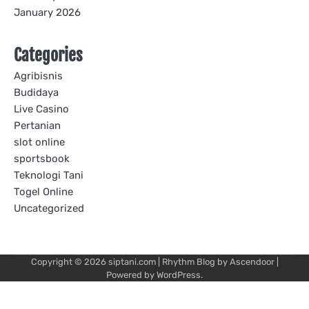
January 2026
Categories
Agribisnis
Budidaya
Live Casino
Pertanian
slot online
sportsbook
Teknologi Tani
Togel Online
Uncategorized
Copyright © 2026
siptani.com
| Rhythm Blog by
Ascendoor
|
Powered by
WordPress
.