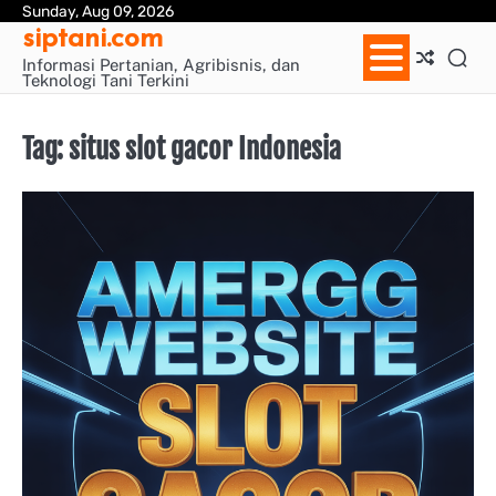
Skip
Sunday, Aug 09, 2026
Sa
siptani.com
to
Pa
content
Informasi Pertanian, Agribisnis, dan
Teknologi Tani Terkini
Tag:
situs slot gacor Indonesia