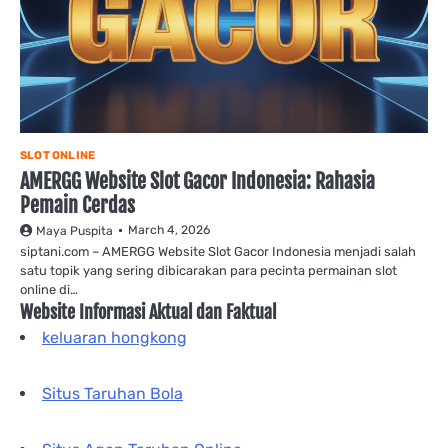
SLOT ONLINE
AMERGG Website Slot Gacor Indonesia: Rahasia
Pemain Cerdas
March 4, 2026
Maya Puspita
siptani.com – AMERGG Website Slot Gacor Indonesia menjadi salah
satu topik yang sering dibicarakan para pecinta permainan slot
online di…
Website Informasi Aktual dan Faktual
keluaran hongkong
Situs Taruhan Bola