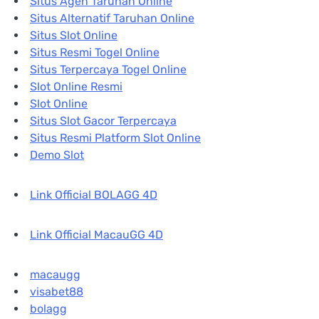
Situs Agen Taruhan Online
Situs Alternatif Taruhan Online
Situs Slot Online
Situs Resmi Togel Online
Situs Terpercaya Togel Online
Slot Online Resmi
Slot Online
Situs Slot Gacor Terpercaya
Situs Resmi Platform Slot Online
Demo Slot
Link Official BOLAGG 4D
Link Official MacauGG 4D
macaugg
visabet88
bolagg