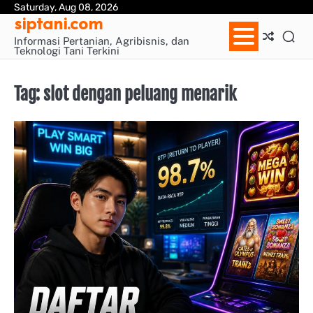
Skip
Saturday, Aug 08, 2026
Sa
siptani.com
to
Pa
content
Informasi Pertanian, Agribisnis, dan
Teknologi Tani Terkini
Tag:
slot dengan peluang menarik