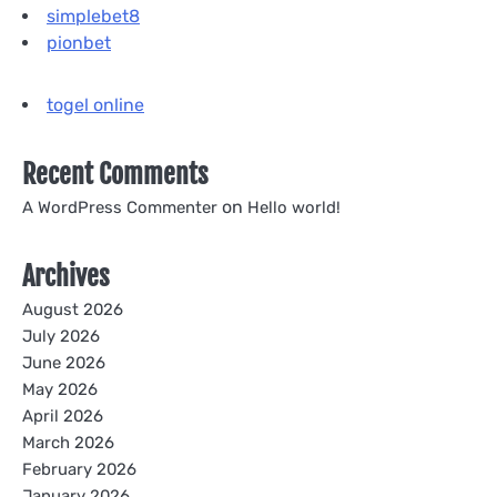
simplebet8
pionbet
togel online
Recent Comments
on
A WordPress Commenter
Hello world!
Archives
August 2026
July 2026
June 2026
May 2026
April 2026
March 2026
February 2026
January 2026