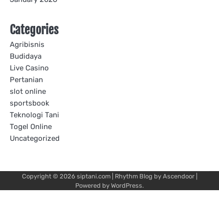
Categories
Agribisnis
Budidaya
Live Casino
Pertanian
slot online
sportsbook
Teknologi Tani
Togel Online
Uncategorized
Copyright © 2026
siptani.com
| Rhythm Blog by
Ascendoor
|
Powered by
WordPress
.