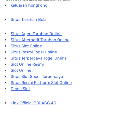
keluaran hongkong
Situs Taruhan Bola
Situs Agen Taruhan Online
Situs Alternatif Taruhan Online
Situs Slot Online
Situs Resmi Togel Online
Situs Terpercaya Togel Online
Slot Online Resmi
Slot Online
Situs Slot Gacor Terpercaya
Situs Resmi Platform Slot Online
Demo Slot
Link Official BOLAGG 4D