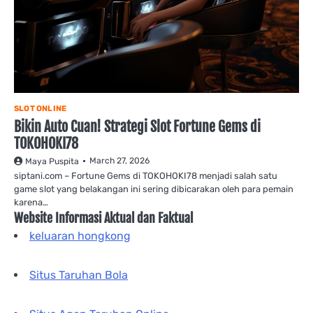
SLOT ONLINE
Bikin Auto Cuan! Strategi Slot Fortune Gems di
TOKOHOKI78
March 27, 2026
Maya Puspita
siptani.com – Fortune Gems di TOKOHOKI78 menjadi salah satu
game slot yang belakangan ini sering dibicarakan oleh para pemain
karena…
Website Informasi Aktual dan Faktual
keluaran hongkong
Situs Taruhan Bola