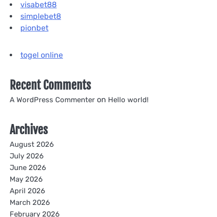
visabet88
simplebet8
pionbet
togel online
Recent Comments
on
A WordPress Commenter
Hello world!
Archives
August 2026
July 2026
June 2026
May 2026
April 2026
March 2026
February 2026