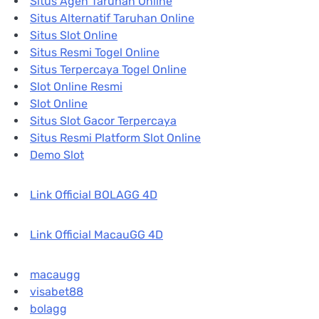
Situs Agen Taruhan Online
Situs Alternatif Taruhan Online
Situs Slot Online
Situs Resmi Togel Online
Situs Terpercaya Togel Online
Slot Online Resmi
Slot Online
Situs Slot Gacor Terpercaya
Situs Resmi Platform Slot Online
Demo Slot
Link Official BOLAGG 4D
Link Official MacauGG 4D
macaugg
visabet88
bolagg