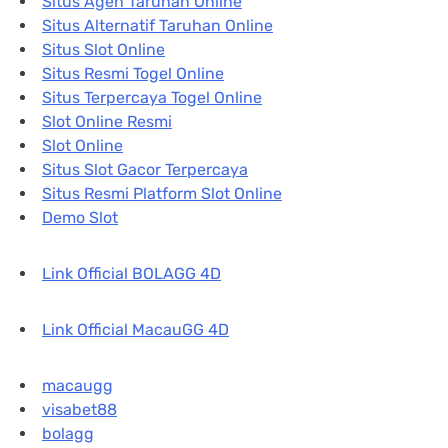
Situs Agen Taruhan Online
Situs Alternatif Taruhan Online
Situs Slot Online
Situs Resmi Togel Online
Situs Terpercaya Togel Online
Slot Online Resmi
Slot Online
Situs Slot Gacor Terpercaya
Situs Resmi Platform Slot Online
Demo Slot
Link Official BOLAGG 4D
Link Official MacauGG 4D
macaugg
visabet88
bolagg