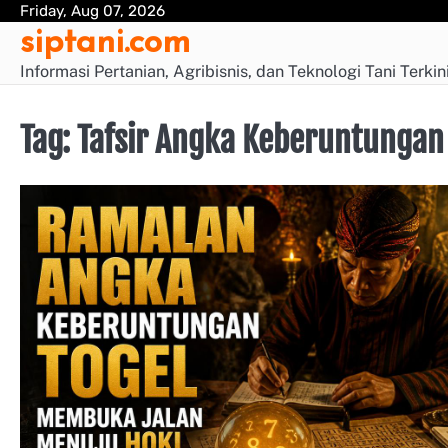
Skip
Friday, Aug 07, 2026
siptani.com
to
content
Informasi Pertanian, Agribisnis, dan Teknologi Tani Terkin
Tag:
Tafsir Angka Keberuntungan