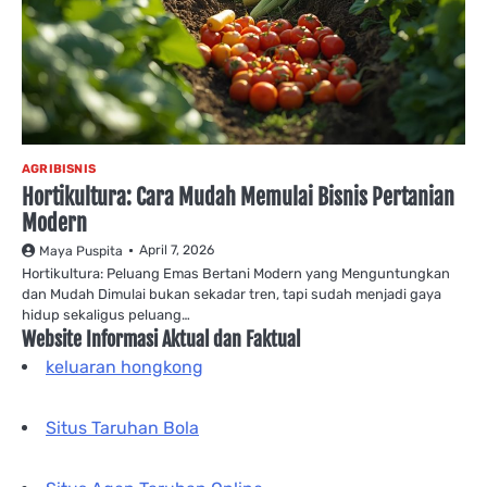
AGRIBISNIS
Hortikultura: Cara Mudah Memulai Bisnis Pertanian
Modern
April 7, 2026
Maya Puspita
Hortikultura: Peluang Emas Bertani Modern yang Menguntungkan
dan Mudah Dimulai bukan sekadar tren, tapi sudah menjadi gaya
hidup sekaligus peluang…
Website Informasi Aktual dan Faktual
keluaran hongkong
Situs Taruhan Bola