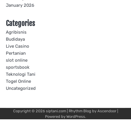
January 2026
Categories
Agribisnis
Budidaya
Live Casino
Pertanian
slot online
sportsbook
Teknologi Tani
Togel Online
Uncategorized
Copyright © 2026
siptani.com
| Rhythm Blog by
Ascendoor
|
Powered by
WordPress
.