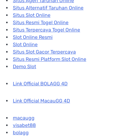
Situs Agen Taruhan Online
Situs Alternatif Taruhan Online
Situs Slot Online
Situs Resmi Togel Online
Situs Terpercaya Togel Online
Slot Online Resmi
Slot Online
Situs Slot Gacor Terpercaya
Situs Resmi Platform Slot Online
Demo Slot
Link Official BOLAGG 4D
Link Official MacauGG 4D
macaugg
visabet88
bolagg