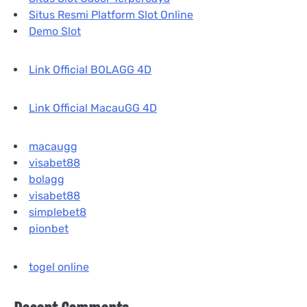
Situs Resmi Platform Slot Online
Demo Slot
Link Official BOLAGG 4D
Link Official MacauGG 4D
macaugg
visabet88
bolagg
visabet88
simplebet8
pionbet
togel online