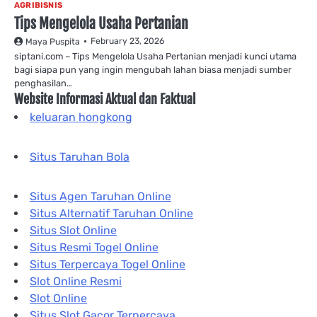
AGRIBISNIS
Tips Mengelola Usaha Pertanian
February 23, 2026
Maya Puspita
siptani.com – Tips Mengelola Usaha Pertanian menjadi kunci utama
bagi siapa pun yang ingin mengubah lahan biasa menjadi sumber
penghasilan…
Website Informasi Aktual dan Faktual
keluaran hongkong
Situs Taruhan Bola
Situs Agen Taruhan Online
Situs Alternatif Taruhan Online
Situs Slot Online
Situs Resmi Togel Online
Situs Terpercaya Togel Online
Slot Online Resmi
Slot Online
Situs Slot Gacor Terpercaya