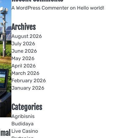
A WordPress Commenter
on
Hello world!
Archives
August 2026
July 2026
June 2026
May 2026
April 2026
March 2026
February 2026
January 2026
Categories
Agribisnis
Budidaya
Live Casino
imal