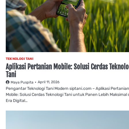
TEKNOLOGI TANI
Aplikasi Pertanian Mobile: Solusi Cerdas Teknolo
Tani
April 11, 2026
Maya Puspita
Pengantar Teknologi Tani Modern siptani.com – Aplikasi Pertania
Mobile: Solusi Cerdas Teknologi Tani untuk Panen Lebih Maksimal 
Era Digital…