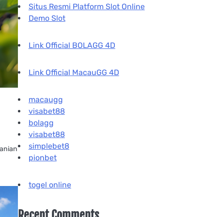
Situs Resmi Platform Slot Online
Demo Slot
Link Official BOLAGG 4D
Link Official MacauGG 4D
macaugg
visabet88
bolagg
visabet88
simplebet8
tanian
pionbet
togel online
Recent Comments