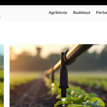
Agribisnis
Budidaya
Perta
i