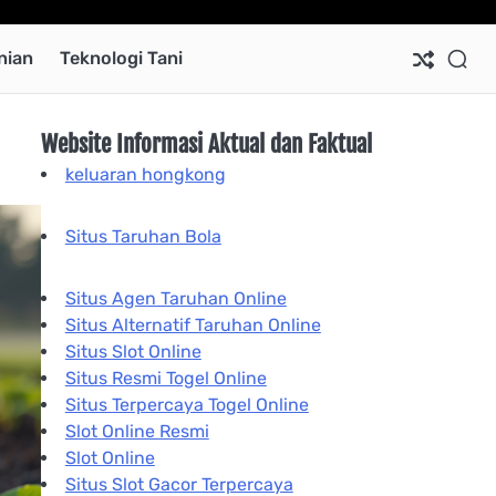
Sa
Pa
nian
Teknologi Tani
Website Informasi Aktual dan Faktual
keluaran hongkong
Situs Taruhan Bola
Situs Agen Taruhan Online
Situs Alternatif Taruhan Online
Situs Slot Online
Situs Resmi Togel Online
Situs Terpercaya Togel Online
Slot Online Resmi
Slot Online
Situs Slot Gacor Terpercaya