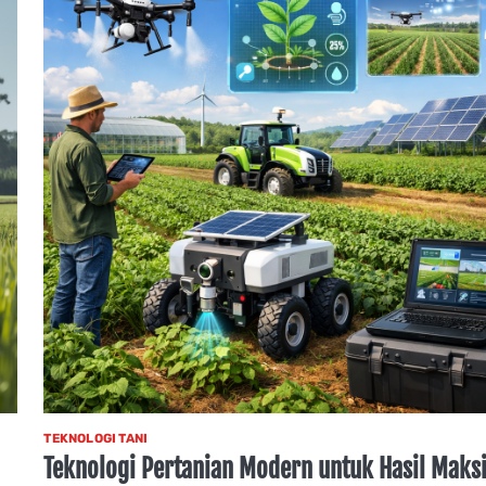
TEKNOLOGI TANI
Teknologi Pertanian Modern untuk Hasil Maks