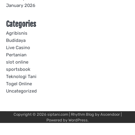
January 2026
Categories
Agribisnis
Budidaya
Live Casino
Pertanian
slot online
sportsbook
Teknologi Tani
Togel Online
Uncategorized
Copyright © 2026
siptani.com
| Rhythm Blog by
Ascendoor
|
Powered by
WordPress
.