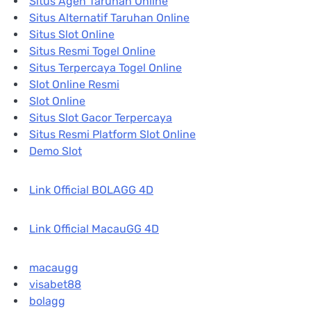
Situs Agen Taruhan Online
Situs Alternatif Taruhan Online
Situs Slot Online
Situs Resmi Togel Online
Situs Terpercaya Togel Online
Slot Online Resmi
Slot Online
Situs Slot Gacor Terpercaya
Situs Resmi Platform Slot Online
Demo Slot
Link Official BOLAGG 4D
Link Official MacauGG 4D
macaugg
visabet88
bolagg