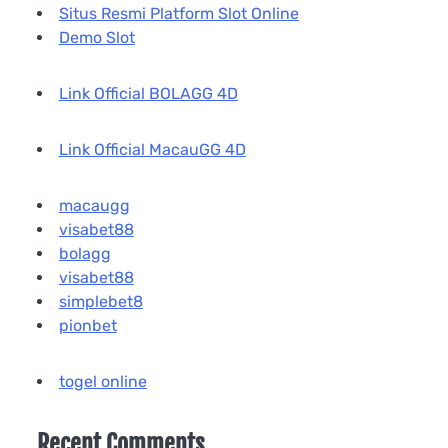
Situs Resmi Platform Slot Online
Demo Slot
Link Official BOLAGG 4D
Link Official MacauGG 4D
macaugg
visabet88
bolagg
visabet88
simplebet8
pionbet
togel online
Recent Comments