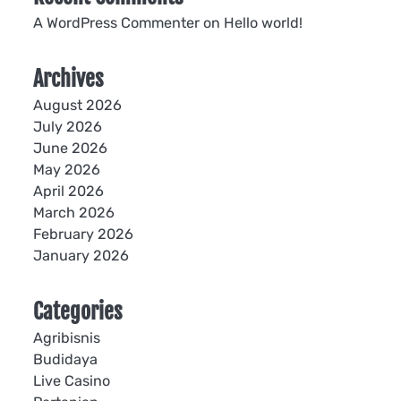
A WordPress Commenter
on
Hello world!
Archives
August 2026
July 2026
June 2026
May 2026
April 2026
March 2026
February 2026
January 2026
Categories
Agribisnis
Budidaya
Live Casino