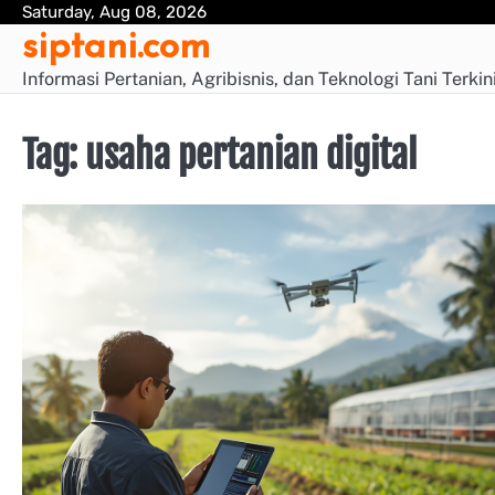
Skip
Saturday, Aug 08, 2026
siptani.com
to
content
Informasi Pertanian, Agribisnis, dan Teknologi Tani Terkin
Tag:
usaha pertanian digital