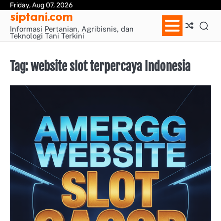
Skip
Friday, Aug 07, 2026
Sa
siptani.com
to
Pa
content
Informasi Pertanian, Agribisnis, dan
Teknologi Tani Terkini
Tag:
website slot terpercaya Indonesia