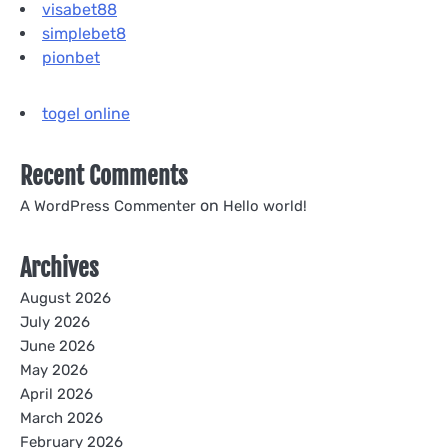
visabet88
simplebet8
pionbet
togel online
Recent Comments
on
A WordPress Commenter
Hello world!
Archives
August 2026
July 2026
June 2026
May 2026
April 2026
March 2026
February 2026