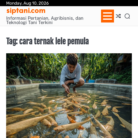
Skip
Monday, Aug 10, 2026
Sa
siptani.com
to
Pa
content
Informasi Pertanian, Agribisnis, dan
Teknologi Tani Terkini
Tag:
cara ternak lele pemula