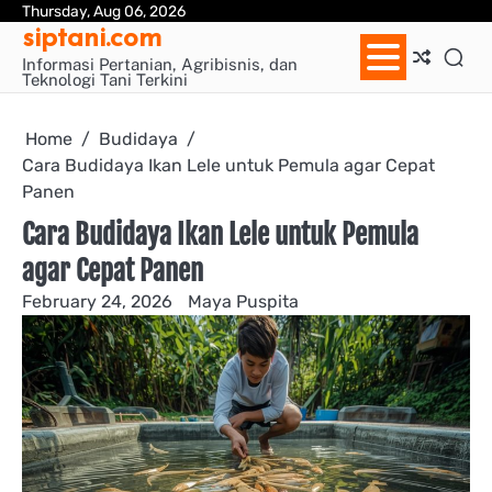
Skip
Thursday, Aug 06, 2026
Sa
siptani.com
to
Pa
content
Informasi Pertanian, Agribisnis, dan
Teknologi Tani Terkini
Home
Budidaya
Cara Budidaya Ikan Lele untuk Pemula agar Cepat
Panen
Cara Budidaya Ikan Lele untuk Pemula
agar Cepat Panen
February 24, 2026
Maya Puspita