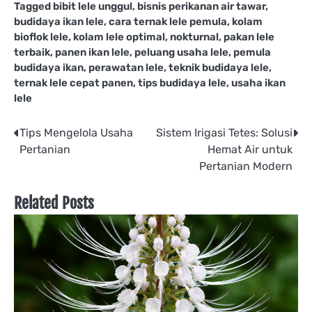
Tagged
bibit lele unggul
,
bisnis perikanan air tawar
,
budidaya ikan lele
,
cara ternak lele pemula
,
kolam
bioflok lele
,
kolam lele optimal
,
nokturnal
,
pakan lele
terbaik
,
panen ikan lele
,
peluang usaha lele
,
pemula
budidaya ikan
,
perawatan lele
,
teknik budidaya lele
,
ternak lele cepat panen
,
tips budidaya lele
,
usaha ikan
lele
Post
Tips Mengelola Usaha
Sistem Irigasi Tetes: Solusi
Pertanian
Hemat Air untuk
navigation
Pertanian Modern
Related Posts