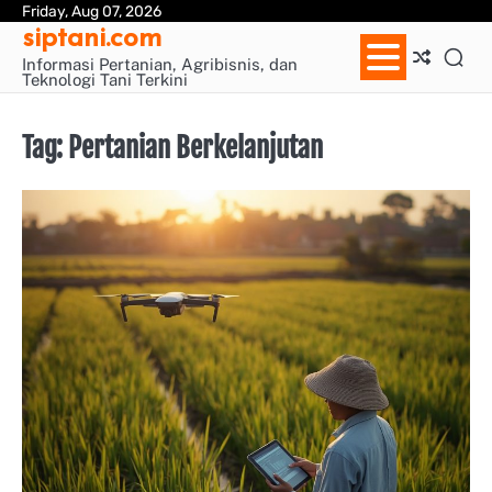
Skip
Friday, Aug 07, 2026
Sa
siptani.com
to
Pa
content
Informasi Pertanian, Agribisnis, dan
Teknologi Tani Terkini
Tag:
Pertanian Berkelanjutan