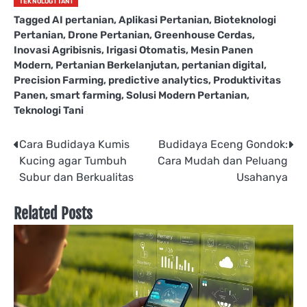
TEKNOLOGI TANI
Tagged
AI pertanian
,
Aplikasi Pertanian
,
Bioteknologi
Pertanian
,
Drone Pertanian
,
Greenhouse Cerdas
,
Inovasi Agribisnis
,
Irigasi Otomatis
,
Mesin Panen
Modern
,
Pertanian Berkelanjutan
,
pertanian digital
,
Precision Farming
,
predictive analytics
,
Produktivitas
Panen
,
smart farming
,
Solusi Modern Pertanian
,
Teknologi Tani
Post
Cara Budidaya Kumis
Budidaya Eceng Gondok:
Kucing agar Tumbuh
Cara Mudah dan Peluang
navigation
Subur dan Berkualitas
Usahanya
Related Posts